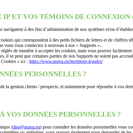
IP ET VOS TÉMOINS DE CONNEXION 
 navigateur à des fins d’administration de nos systèmes et/ou d’établiss
okies qui correspondent à des petits fichiers de lettres et de chiffres 
que vous vous connectez à nouveau à nos « Supports »..
t réglés de manière à accepter les cookies, mais vous pouvez facilement 
es, il se peut que certaines parties de nos Supports ne soient pas accessi
 Cookies » ici :
https://www.aurea.eu/mentions-legales/
NNÉES PERSONNELLES ?
 de la gestion clients / prospects, et notamment pour répondre à vos d
 VOS DONNÉES PERSONNELLES ?
onique (
dpo@aurea.eu
) pour consulter les données personnelles vous co
incomplètes ou ambigües, vous pouvez également nous demander de les cor