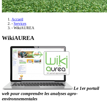
Accueil
›
Services
›
WikiAUREA
WikiAUREA
Le 1er portail
web pour comprendre les analyses agro‐
environnementales