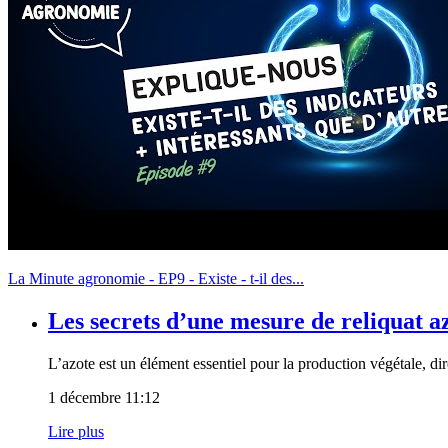
La Minute agronomie - EP9 - Existe - t-il des...
Les secrets d’une mesure de reliquat az
L’azote est un élément essentiel pour la production végétale, dir
1 décembre 11:12
Lire plus