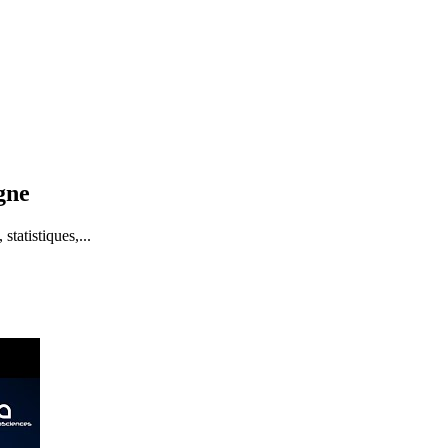
igne
tatistiques,...